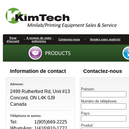
Page
A propos de notre
•
•
Contactez-nous
•
Vendez votre matériel
d'accueil
entreprise
Information de contact
Contactez-nous
Adresse:
Prénom:
2499 Rutherford Rd, Unit #13
Concord, ON L4K 0J9
Numéro de téléphone:
Canada
Pays:
Téléphone et autres:
Tel:
1(905)669-2225
Produit:
WhatsApp:
1(416)910-1722